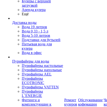
Кулеры с верхней
загрузкой
Аренда кулера
Ещё
Доставка воды
Вода 19 литров
Вода 0,33 - 1,5 л
Вода 5-10 литров
Подставки для бутылей
Питьевая вода для
кулера
Вода в офис
Пурифайеры для воды
Пурифайеры настольные
Пурифайеры напольные
Пурифайеры AEL
Пурифайеры
ECOTRONIC
Пурифайеры VATTEN
Пурифайеры
L`ENERGIE
Фитинги и
Ремонт
Обслуживание
Ч
комплектующие к
кулеров
кофемашин
к