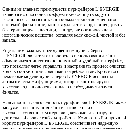
Одним из главных преимуществ пурифайеров L`ENERGIE
является их способность эффективно очищать воду от
различных загрязнений. Они обладают многоступенчатой
системой фильтрации, которая удаляет с хлор, свинец, ртуть,
бактерии, вирусы, пестициды и другие органические и
неорганические вещества, оставляя воду свежей, чистой и без
запаха.
Еще одним важным преимуществом пурифайеров
L`ENERGIE является их простота в использовании. Они
обычно имеют интуитивно понятный и удобный интерфейс,
что позволяет легко управлять и настраивать процесс очистки
воды в соответствии с вашими потребностями. Кроме того,
некоторые модели пурифайеров L`ENERGIE оснащены
автоматическими функциями, которые контролируют
качество воды и оповещают вас о необходимости замены
фильтра.
Надежность и долговечность пурифайеров L`ENERGIE также
заслуживают внимания. Они изготовлены из
высококачественных материалов, которые гарантируют
длительный срок службы устройства. Компактный и прочный
корпус пурифайеров L`ENERGIE обеспечивает надежную
защиту от внешних повреждений и сохраняет оптимальную