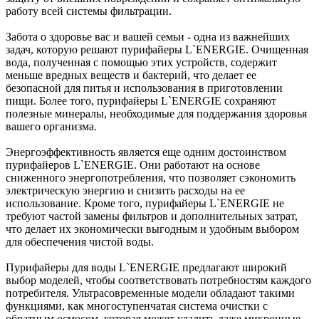
работу всей системы фильтрации.
Забота о здоровье вас и вашей семьи - одна из важнейших
задач, которую решают пурифайеры L`ENERGIE. Очищенная
вода, полученная с помощью этих устройств, содержит
меньше вредных веществ и бактерий, что делает ее
безопасной для питья и использования в приготовлении
пищи. Более того, пурифайеры L`ENERGIE сохраняют
полезные минералы, необходимые для поддержания здоровья
вашего организма.
Энергоэффективность является еще одним достоинством
пурифайеров L`ENERGIE. Они работают на основе
сниженного энергопотребления, что позволяет сэкономить
электрическую энергию и снизить расходы на ее
использование. Кроме того, пурифайеры L`ENERGIE не
требуют частой замены фильтров и дополнительных затрат,
что делает их экономически выгодным и удобным выбором
для обеспечения чистой воды.
Пурифайеры для воды L`ENERGIE предлагают широкий
выбор моделей, чтобы соответствовать потребностям каждого
потребителя. Ультрасовременные модели обладают такими
функциями, как многоступенчатая система очистки с
обратным осмосом, которая может удалить даже микронные