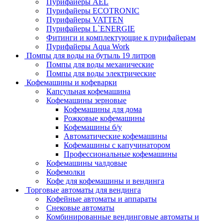
Пурифайеры AEL
Пурифайеры ECOTRONIC
Пурифайеры VATTEN
Пурифайеры L`ENERGIE
Фитинги и комплектующие к пурифайерам
Пурифайеры Aqua Work
Помпы для воды на бутыль 19 литров
Помпы для воды механические
Помпы для воды электрические
Кофемашины и кофеварки
Капсульная кофемашина
Кофемашины зерновые
Кофемашины для дома
Рожковые кофемашины
Кофемашины б/у
Автоматические кофемашины
Кофемашины с капучинатором
Профессиональные кофемашины
Кофемашины чалдовые
Кофемолки
Кофе для кофемашины и вендинга
Торговые автоматы для вендинга
Кофейные автоматы и аппараты
Снековые автоматы
Комбинированные вендинговые автоматы и