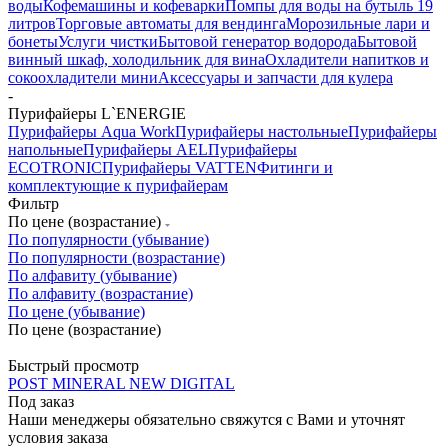
воды
Кофемашины и кофеварки
Помпы для воды на бутыль 19
литров
Торговые автоматы для вендинга
Морозильные лари и
бонеты
Услуги чистки
Бытовой генератор водорода
Бытовой
винный шкаф, холодильник для вина
Охладители напитков и
сокоохладители мини
Аксессуары и запчасти для кулера
-
Пурифайеры L`ENERGIE
Пурифайеры Aqua Work
Пурифайеры настольные
Пурифайеры
напольные
Пурифайеры AEL
Пурифайеры
ECOTRONIC
Пурифайеры VATTEN
Фитинги и
комплектующие к пурифайерам
Фильтр
По цене (возрастание)
По популярности (убывание)
По популярности (возрастание)
По алфавиту (убывание)
По алфавиту (возрастание)
По цене (убывание)
По цене (возрастание)
Быстрый просмотр
POST MINERAL NEW DIGITAL
Под заказ
Наши менеджеры обязательно свяжутся с Вами и уточнят
условия заказа