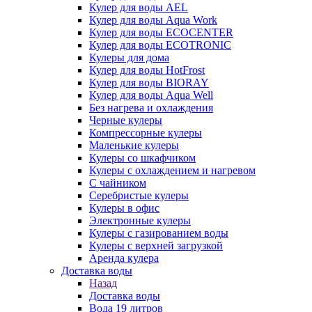
Кулер для воды AEL
Кулер для воды Aqua Work
Кулер для воды ECOCENTER
Кулер для воды ECOTRONIC
Кулеры для дома
Кулер для воды HotFrost
Кулер для воды BIORAY
Кулер для воды Aqua Well
Без нагрева и охлаждения
Черные кулеры
Компрессорные кулеры
Маленькие кулеры
Кулеры со шкафчиком
Кулеры с охлаждением и нагревом
С чайником
Серебристые кулеры
Кулеры в офис
Электронные кулеры
Кулеры с газированием воды
Кулеры с верхней загрузкой
Аренда кулера
Доставка воды
Назад
Доставка воды
Вода 19 литров