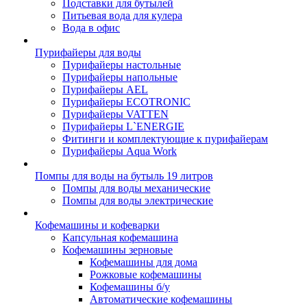
Подставки для бутылей
Питьевая вода для кулера
Вода в офис
Пурифайеры для воды
Пурифайеры настольные
Пурифайеры напольные
Пурифайеры AEL
Пурифайеры ECOTRONIC
Пурифайеры VATTEN
Пурифайеры L`ENERGIE
Фитинги и комплектующие к пурифайерам
Пурифайеры Aqua Work
Помпы для воды на бутыль 19 литров
Помпы для воды механические
Помпы для воды электрические
Кофемашины и кофеварки
Капсульная кофемашина
Кофемашины зерновые
Кофемашины для дома
Рожковые кофемашины
Кофемашины б/у
Автоматические кофемашины