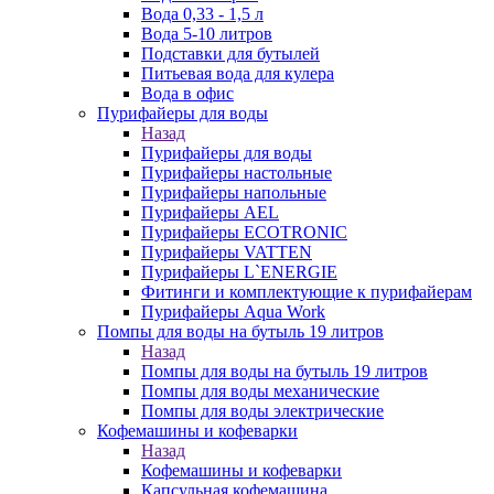
Вода 0,33 - 1,5 л
Вода 5-10 литров
Подставки для бутылей
Питьевая вода для кулера
Вода в офис
Пурифайеры для воды
Назад
Пурифайеры для воды
Пурифайеры настольные
Пурифайеры напольные
Пурифайеры AEL
Пурифайеры ECOTRONIC
Пурифайеры VATTEN
Пурифайеры L`ENERGIE
Фитинги и комплектующие к пурифайерам
Пурифайеры Aqua Work
Помпы для воды на бутыль 19 литров
Назад
Помпы для воды на бутыль 19 литров
Помпы для воды механические
Помпы для воды электрические
Кофемашины и кофеварки
Назад
Кофемашины и кофеварки
Капсульная кофемашина