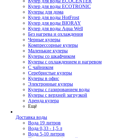
Кулер для воды ECOCENTER
Кулер для воды ECOTRONIC
Кулеры для дома
Кулер для воды HotFrost
Кулер для воды BIORAY
Кулер для воды Aqua Well
Без нагрева и охлаждения
Черные кулеры
Компрессорные кулеры
Маленькие кулеры
Кулеры со шкафчиком
Кулеры с охлаждением и нагревом
С чайником
Серебристые кулеры
Кулеры в офис
Электронные кулеры
Кулеры с газированием воды
Кулеры с верхней загрузкой
Аренда кулера
Ещё
Доставка воды
Вода 19 литров
Вода 0,33 - 1,5 л
Вода 5-10 литров