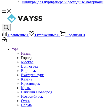
Фильтры для пурифайера и расходные материалы
Сравнение
0
Отложенные
0
Корзина
0
0
Уфа
Назад
Города
Москва
Волгоград
Воронеж
Екатеринбург
Казань
Красноярск
Крым
Нижний Новгород
Новосибирск
Омск
Пермь