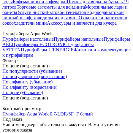
воды
Кофемашины и кофеварки
Помпы для воды на бутыль 19
литров
Торговые автоматы для вендинга
Морозильные лари и
бонеты
Услуги чистки
Бытовой генератор водорода
Бытовой
винный шкаф, холодильник для вина
Охладители напитков и
сокоохладители мини
Аксессуары и запчасти для кулера
-
Пурифайеры Aqua Work
Пурифайеры настольные
Пурифайеры напольные
Пурифайеры
AEL
Пурифайеры ECOTRONIC
Пурифайеры
VATTEN
Пурифайеры L`ENERGIE
Фитинги и комплектующие
к пурифайерам
Фильтр
По цене (возрастание)
По популярности (убывание)
По популярности (возрастание)
По алфавиту (убывание)
По алфавиту (возрастание)
По цене (убывание)
По цене (возрастание)
Быстрый просмотр
Пурифайер Aqua Work 0.7-LDR/SF+F белый
Под заказ
Наши менеджеры обязательно свяжутся с Вами и уточнят
условия заказа