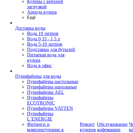
Кулеры с верхней
загрузкой
Аренда кулера
Ещё
Доставка воды
Вода 19 литров
Вода 0,33 - 1,5 л
Вода 5-10 литров
Подставки для бутылей
Питьевая вода для
кулера
Вода в офис
Пурифайеры для воды
Пурифайеры настольные
Пурифайеры напольные
Пурифайеры AEL
Пурифайеры
ECOTRONIC
Пурифайеры VATTEN
Пурифайеры
L`ENERGIE
Фитинги и
Ремонт
Обслуживание
Ч
комплектующие к
кулеров
кофемашин
к