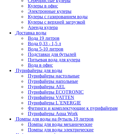
Серебристые кулеры
Кулеры в офис
Электронные кулеры
Кулеры с газированием воды
Кулеры с верхней загрузкой
Аренда кулера
Доставка воды
Вода 19 литров
Вода 0,33 - 1,5 л
Вода 5-10 литров
Подставки для бутылей
Питьевая вода для кулера
Вода в офис
Пурифайеры для воды
Пурифайеры настольные
Пурифайеры напольные
Пурифайеры AEL
Пурифайеры ECOTRONIC
Пурифайеры VATTEN
Пурифайеры L`ENERGIE
Фитинги и комплектующие к пурифайерам
Пурифайеры Aqua Work
Помпы для воды на бутыль 19 литров
Помпы для воды механические
Помпы для воды электрические