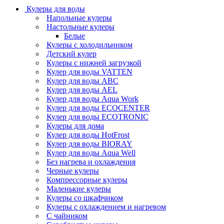
Кулеры для воды
Напольные кулеры
Настольные кулеры
Белые
Кулеры с холодильником
Детский кулер
Кулеры с нижней загрузкой
Кулер для воды VATTEN
Кулер для воды ABC
Кулер для воды AEL
Кулер для воды Aqua Work
Кулер для воды ECOCENTER
Кулер для воды ECOTRONIC
Кулеры для дома
Кулер для воды HotFrost
Кулер для воды BIORAY
Кулер для воды Aqua Well
Без нагрева и охлаждения
Черные кулеры
Компрессорные кулеры
Маленькие кулеры
Кулеры со шкафчиком
Кулеры с охлаждением и нагревом
С чайником